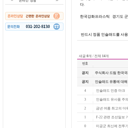
다.
한국강화프라스틱 경기도 군포시 당
반드시 정품 인슐래드를 사용
새글
0
개 / 전체
14
개
공지
주식회사 드림 한국국제협
공지
인슐래드 유통에 대해
4
인슐래드 인증 마크
3
인슐래드 유사품 주
2
금년 여름 최고의 더
1
F-22 관련 조선일보 
0
미공군 최신예 전투기