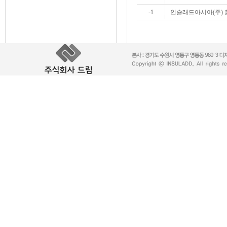
-1
인슐래드아시아(주) 