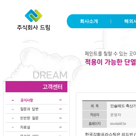
회사소개
해외
인슐래드 축산
운영자
insuladd.kr
한국강화프라스틱은 피드빈 (벌