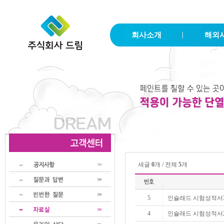
회사소개
해외
새글
0
개 / 전체
5
개
5
인슐래드 시험성적서
4
인슐래드 시험성적서