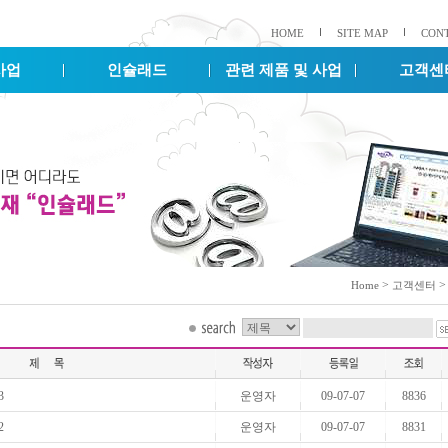
HOME
SITE MAP
CON
사업
인슐래드
관련 제품 및 사업
고객센
>
Home
고객센터
3
운영자
09-07-07
8836
2
운영자
09-07-07
8831