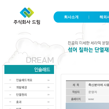
회사소개
해외
축산분야에 사
운영자
none