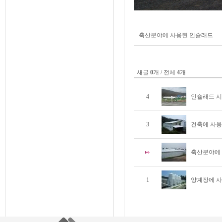
축산분야에 사용된 인슐래드
새글
0
개 / 전체
4
개
4
인슐래드 시
3
건축에 사
축산분야에
1
양계장에 