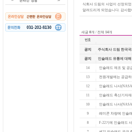
식회사 드림의 사업이 선정되었습니
알려드리게 되었습니다. 감사합
새글
0
개 / 전체
14
개
공지
주식회사 드림 한국국제협
공지
인슐래드 유통에 대해
14
인슐래드 제조 및 공
13
전원개발에는 공급하
12
인슐래드 나사(NAS
11
인슐래드 축산기자재
10
인슐래드 나사(NASA
9
레미콘 차량에 인슐래
8
F-22기에 인슐래드 
7
센21 인슐래드 공급 